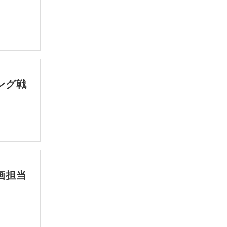
ング戦
画担当